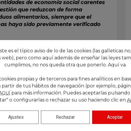
 entidades de economía social carentes
gestión que reduzcan de forma
siduos alimentarios, siempre que el
as haya sido previamente verificado
 aspectos sustantivos y formales de la
artado.
este es el típico aviso de lo de las cookies (las galleticas no,
 web), pero como aquí además de enseñar las leyes tam
de regular en la ordenanza fiscal o norma
cumplimos, no nos queda otra que ponerlo. Aquí va.
al no tributaria de recogida de basuras
ntamiento o sus hijos de derecho público, o
cookies propias y de terceros para fines analíticos en base
raleza privada) una bonificación de hasta
 partir de tus hábitos de navegación (por ejemplo, páginas
taurantes, etc., que tengan algún tipo de
para más información. Puedes aceptarlas pulsando
AQUÍ
entidades sin ánimo de lucro u otro tipo
tar" o configurarlas o rechazar su uso haciendo clic en
A
ficativamente los residuos. Aquí -aunque
plantean las ordenanzas fiscales-
Ajustes
Rechazar
Aceptar
de Cruz Roja, Cáritas, etc., de manera que
utible si podría caber TooGoodToGo, que