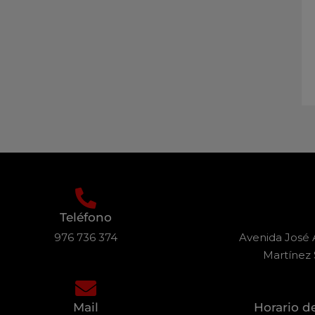
Teléfono
976 736 374
Avenida José A
Martínez 
Mail
Horario d