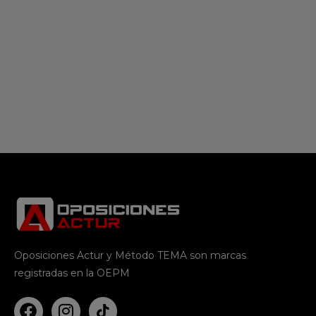
Oposiciones Actur y Método TEMA son marcas
registradas en la OEPM