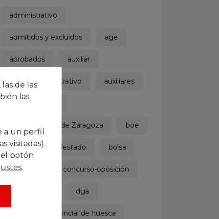
administrativo
admitidos y excluidos
age
aprobados
auxiliar
auxiliar administrativo
auxiliares
 las de las
bién las
ayuntamiento
Ayuntamiento de Zaragoza
boe
 a un perfil
 visitadas).
boletinoficialdelestado
bolsa
 el botón
.
justes
concurso
concurso-oposición
convocatoria
dga
diputación provincial de huesca