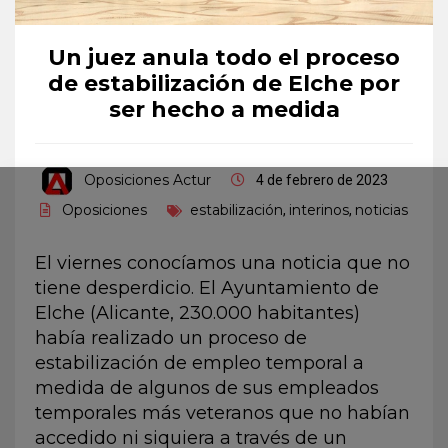
Un juez anula todo el proceso
de estabilización de Elche por
ser hecho a medida
Oposiciones Actur
4 de febrero de 2023
Oposiciones
estabilización
interinos
noticias
,
,
El viernes conocíamos una noticia que no
tiene desperdicio. El Ayuntamiento de
Elche (Alicante, 230.000 habitantes)
había realizado un proceso de
estabilización de empleo temporal a
medida de algunos de sus empleados
temporales más veteranos que no habían
accedido ni siquiera a través de un