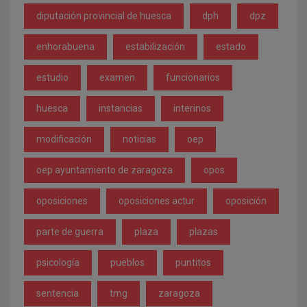
diputación provincial de huesca
dph
dpz
enhorabuena
estabilización
estado
estudio
examen
funcionarios
huesca
instancias
interinos
modificación
noticias
oep
oep ayuntamiento de zaragoza
opos
oposiciones
oposiciones actur
oposición
parte de guerra
plaza
plazas
psicología
pueblos
puntitos
sentencia
tmg
zaragoza