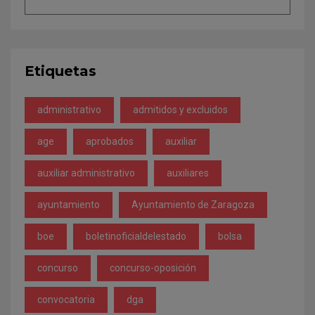
Etiquetas
administrativo
admitidos y excluidos
age
aprobados
auxiliar
auxiliar administrativo
auxiliares
ayuntamiento
Ayuntamiento de Zaragoza
boe
boletinoficialdelestado
bolsa
concurso
concurso-oposición
convocatoria
dga