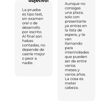
objetivo!
Aunque no
consigas
La prueba
una plaza,
es tipo test,
solo con
sin examen
presentarte
oral o de
ya entras en
desarrollo
la lista de
por escrito.
espera, y te
Al final son
van
habas
llamando
contadas, no
para
depende de
interinidades
caerle mejor
que pueden
o peor a
ser de entre
nadie.
varios
meses y
varios años.
La cosa es
meter
cabeza.