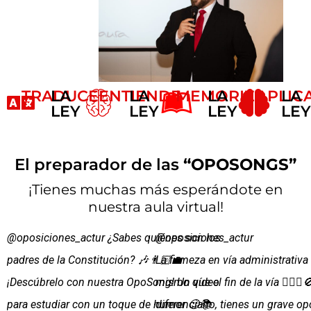
TRADUCE
LA
ENTIENDE
LA
MEMORIZA
LA
APLIC
LA
LEY
LEY
LEY
LEY
El preparador de las
“OPOSONGS”
¡Tienes muchas más esperándote en
nuestra aula virtual!
@oposiciones_actur
¿Sabes quiénes son los
@oposiciones_actur
padres de la Constitución? 🎶👨🏻‍💼
La firmeza en vía administrativa
¡Descúbrelo con nuestra OpoSong! Un vídeo
mismo que el fin de la vía 🙅🏻‍♂️
para estudiar con un toque de humor 😉📚
diferenciarlo, tienes un grave 