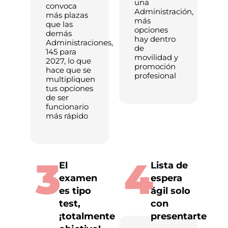
una
convoca
Administración,
más plazas
más
que las
opciones
demás
hay dentro
Administraciones,
de
145 para
movilidad y
2027, lo que
promoción
hace que se
profesional
multipliquen
tus opciones
de ser
funcionario
más rápido
3
4
El
Lista de
examen
espera
es tipo
ágil solo
test,
con
¡totalmente
presentarte