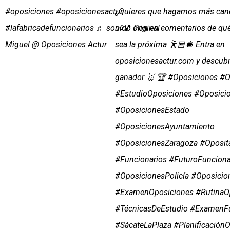
#oposiciones
#oposicionesactur
¿Quieres que hagamos más canc
#lafabricadefuncionarios
♬ sonido original -
🎶🎵 Pon en comentarios de qué
Miguel @ Oposiciones Actur
sea la próxima 🕺🏾🪩 Entra en
oposicionesactur.com y descub
ganador 🥇 🏆 #Oposiciones #O
#EstudioOposiciones #Oposici
#OposicionesEstado
#OposicionesAyuntamiento
#OposicionesZaragoza #Oposit
#Funcionarios #FuturoFuncionar
#OposicionesPolicía #Oposicio
#ExamenOposiciones #RutinaOp
#TécnicasDeEstudio #ExamenFu
#SácateLaPlaza #PlanificaciónO