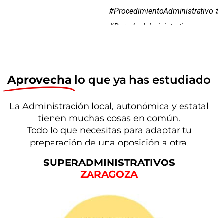
#ProcedimientoAdministrativo
#DerechoAdministrativo
#AdministraciónPública #Firme
#ActoAdministrativo #VíaAdmini
#FinDeLaViaAdministrativa #De
Aprovecha
lo que ya has estudiado
#RecursoAdministrativo
#ExpedienteAdministrativo
La Administración local, autonómica y estatal
tienen muchas cosas en común.
#RegulaciónAdministrativa
Todo lo que necesitas para adaptar tu
#AdministraciónElectrónica
preparación de una oposición a otra.
#SilencioAdministrativo
SUPERADMINISTRATIVOS
#GestiónAdministrativa
ZARAGOZA
#ActuaciónAdministrativa
#NormativaAdministrativa #Ley
#InteresadoAdministrativo