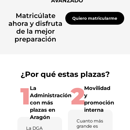
AVANZADO
Matricúlate
Quiero matricularme
ahora y disfruta
de la mejor
preparación
¿Por qué estas plazas?
1
2
La
Movilidad
Administración
y
con más
promoción
plazas en
interna
Aragón
Cuanto más
grande es
La DGA