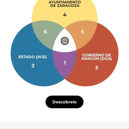
#AdministraciónyCiudadanos
♬ sonido original - Miguel @ O
Actur
Descúbrelo