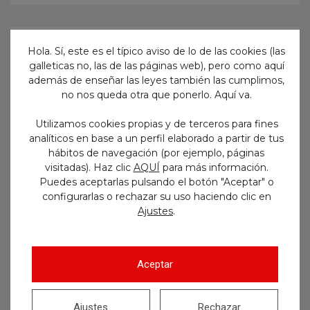
Hola. Sí, este es el típico aviso de lo de las cookies (las
Anterior
Siguiente
galleticas no, las de las páginas web), pero como aquí
además de enseñar las leyes también las cumplimos,
no nos queda otra que ponerlo. Aquí va.
Utilizamos cookies propias y de terceros para fines
analíticos en base a un perfil elaborado a partir de tus
No te pierdas nada
hábitos de navegación (por ejemplo, páginas
visitadas). Haz clic
AQUÍ
para más información.
Puedes aceptarlas pulsando el botón "Aceptar" o
¡Suscríbete para recibir en tu
configurarlas o rechazar su uso haciendo clic en
email todo lo que vayamos
.
Ajustes
publicando en nuestro blog!
Aceptar
Ajustes
Rechazar