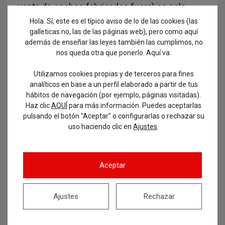
venta de coches fabricados fuera) es solo
cuestión de tiempo hasta que el resto de
Hola. Sí, este es el típico aviso de lo de las cookies (las
países adopten medidas similares para
galleticas no, las de las páginas web), pero como aquí
además de enseñar las leyes también las cumplimos, no
contrarrestar. El resultado, lejos de ser una
nos queda otra que ponerlo. Aquí va.
situación en la que todos ganan (win-win) se
convierte…
Utilizamos cookies propias y de terceros para fines
analíticos en base a un perfil elaborado a partir de tus
hábitos de navegación (por ejemplo, páginas visitadas).
Leer más...
Haz clic
AQUÍ
para más información. Puedes aceptarlas
pulsando el botón "Aceptar" o configurarlas o rechazar su
uso haciendo clic en
.
Ajustes
Aceptar
Ajustes
Rechazar