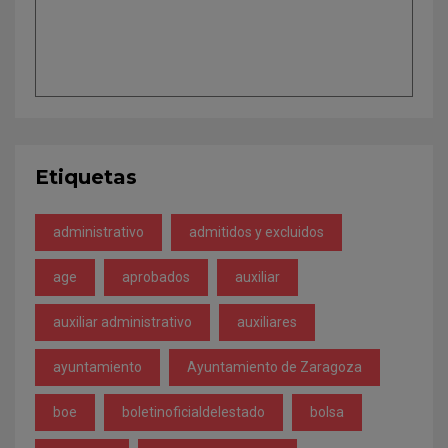
Etiquetas
administrativo
admitidos y excluidos
age
aprobados
auxiliar
auxiliar administrativo
auxiliares
ayuntamiento
Ayuntamiento de Zaragoza
boe
boletinoficialdelestado
bolsa