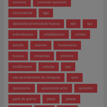
concurso
concurso-oposición
convocatoria
dga
diputación provincial de huesca
dph
dpz
enhorabuena
estabilización
estado
estudio
examen
funcionarios
huesca
instancias
interinos
modificación
noticias
oep
oep ayuntamiento de zaragoza
opos
oposiciones
oposiciones actur
oposición
parte de guerra
plaza
plazas