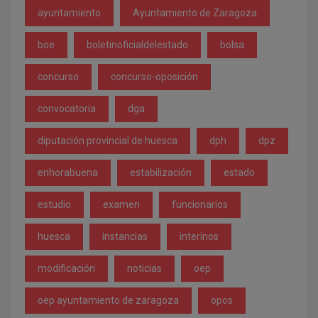
ayuntamiento
Ayuntamiento de Zaragoza
boe
boletinoficialdelestado
bolsa
concurso
concurso-oposición
convocatoria
dga
diputación provincial de huesca
dph
dpz
enhorabuena
estabilización
estado
estudio
examen
funcionarios
huesca
instancias
interinos
modificación
noticias
oep
oep ayuntamiento de zaragoza
opos