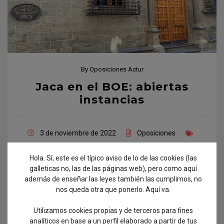
By
Oposiciones Actur
Jaca en el BOE: abiertas
instancias
3 de noviembre de 2022
Oposiciones
instancias
,
jaca
,
pueblos
Hola. Sí, este es el típico aviso de lo de las cookies (las
galleticas no, las de las páginas web), pero como aquí
En el BOE de hoy tenéis las 3 plazas de auxiliar
además de enseñar las leyes también las cumplimos, no
administrativo en Jaca que os comentaba en
nos queda otra que ponerlo. Aquí va.
este post, lo que implica que a partir de mañana
ya podéis presentar la instancia. No se ha
Utilizamos cookies propias y de terceros para fines
analíticos en base a un perfil elaborado a partir de tus
publicado ni en el BOP ni en el BOA ni tampoco