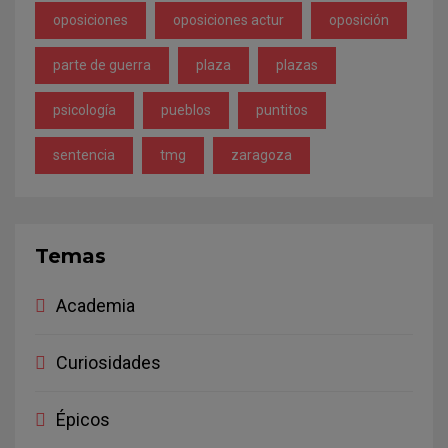
oposiciones
oposiciones actur
oposición
parte de guerra
plaza
plazas
psicología
pueblos
puntitos
sentencia
tmg
zaragoza
Temas
Academia
Curiosidades
Épicos