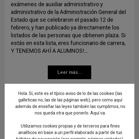
exámenes de auxiliar administrativo y
administrativo de la Administración General del
Estado que se celebraron el pasado 12 de
febrero, y han publicado ya directamente los
listados de las personas que obtienen plaza. Si
estás en esta lista, eres funcionario de carrera,
Y TENEMOS AHÍ A ALUMNOS!…
Leer más...
Hola. Sí, este es el típico aviso de lo de las cookies (las
galleticas no, las de las páginas web), pero como aquí
además de enseñar las leyes también las cumplimos, no
nos queda otra que ponerlo. Aquí va.
Utilizamos cookies propias y de terceros para fines
analíticos en base a un perfil elaborado a partir de tus
hábitos de navegación (por ejemplo, páginas visitadas).