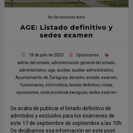
By
Oposiciones Actur
AGE: Listado definitivo y
sedes examen
18 de julio de 2023
Oposiciones
admin del estado
,
administración general del estado
,
administrativo
,
age
,
auxiliar
,
auxiliar administrativo
,
Ayuntamiento de Zaragoza
,
derecho
,
estado
,
examen
,
funcionarios
,
informática
,
listado definitivo
,
notas
,
oposiciones
,
sede provincial zaragoza
,
sedes examen
Se acaba de publicar el listado definitivo de
admitidos y excluidos para los exámenes de
este 17 de septiembre de septiembre a las 10h.
Os dejábamos esa información en este post: