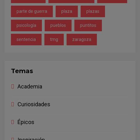
parte de guerra
plaza
plazas
psicología
pueblos
puntitos
sentencia
tmg
zaragoza
Temas
Academia
Curiosidades
Épicos
Inspiración