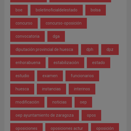
boe
boletinoficialdelestado
bolsa
concurso
concurso-oposición
convocatoria
dga
diputación provincial de huesca
dph
dpz
enhorabuena
estabilización
estado
estudio
examen
funcionarios
huesca
instancias
interinos
modificación
noticias
oep
oep ayuntamiento de zaragoza
opos
oposiciones
oposiciones actur
oposición