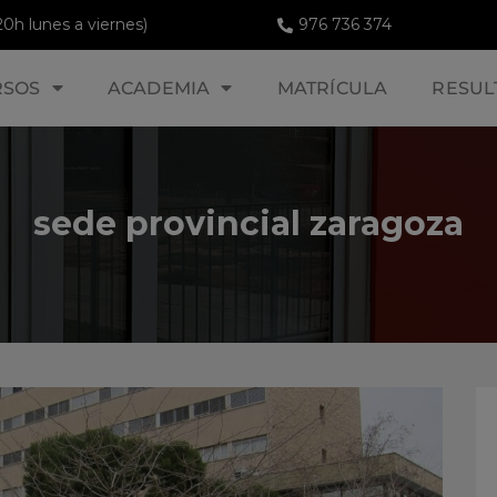
20h lunes a viernes)
976 736 374
RSOS
ACADEMIA
MATRÍCULA
RESUL
sede provincial zaragoza