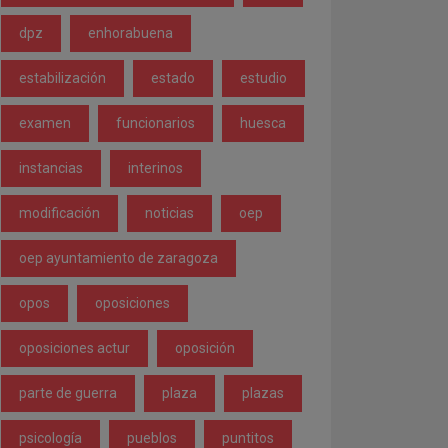
dpz
enhorabuena
estabilización
estado
estudio
examen
funcionarios
huesca
instancias
interinos
modificación
noticias
oep
oep ayuntamiento de zaragoza
opos
oposiciones
oposiciones actur
oposición
parte de guerra
plaza
plazas
psicología
pueblos
puntitos