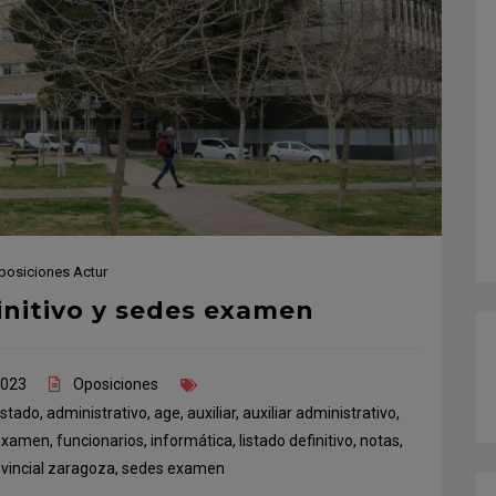
posiciones Actur
initivo y sedes examen
2023
Oposiciones
estado
,
administrativo
,
age
,
auxiliar
,
auxiliar administrativo
,
examen
,
funcionarios
,
informática
,
listado definitivo
,
notas
,
vincial zaragoza
,
sedes examen