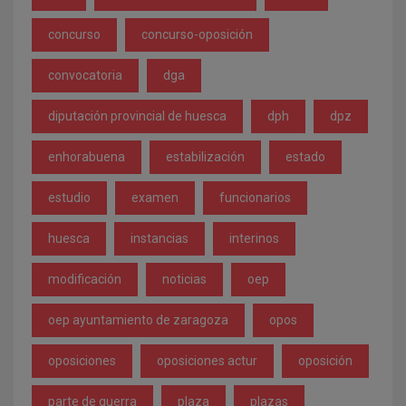
concurso
concurso-oposición
convocatoria
dga
diputación provincial de huesca
dph
dpz
enhorabuena
estabilización
estado
estudio
examen
funcionarios
huesca
instancias
interinos
modificación
noticias
oep
oep ayuntamiento de zaragoza
opos
oposiciones
oposiciones actur
oposición
parte de guerra
plaza
plazas