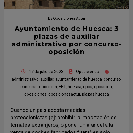
By
Oposiciones Actur
Ayuntamiento de Huesca: 3
plazas de auxiliar
administrativo por concurso-
oposición
17 de julio de 2023
Oposiciones
administrativo
,
auxiliar
,
ayuntamiento de huesca
,
concurso
,
concurso-oposición
,
EET
,
huesca
,
opos
,
oposición
,
oposiciones
,
oposicionesactur
,
plazas huesca
Cuando un país adopta medidas
proteccionistas (ej: prohibir la importación de
tomates extranjeros, o poner un arancel a la
venta de coches fabricados fuera) es solo