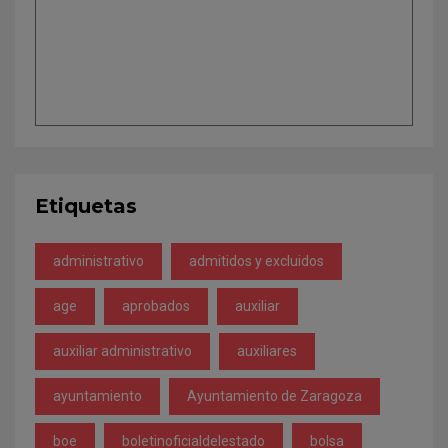
Etiquetas
administrativo
admitidos y excluidos
age
aprobados
auxiliar
auxiliar administrativo
auxiliares
ayuntamiento
Ayuntamiento de Zaragoza
boe
boletinoficialdelestado
bolsa