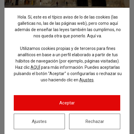
Hola. Sí, este es el típico aviso de lo de las cookies (las
By
Oposiciones Actur
galleticas no, las de las páginas web), pero como aquí
Orihuela: auxiliar
además de enseñar las leyes también las cumplimos, no
administrativo (1 plaza)
nos queda otra que ponerlo. Aquí va.
Utilizamos cookies propias y de terceros para fines
analíticos en base a un perfil elaborado a partir de tus
8 de junio de 2022
Oposiciones
hábitos de navegación (por ejemplo, páginas visitadas).
examen
,
oposición
,
orihuela
,
pueblos
Haz clic
AQUÍ
para más información. Puedes aceptarlas
pulsando el botón "Aceptar" o configurarlas o rechazar su
Ayer se publicaba en el BOE una plaza que
uso haciendo clic en
.
Ajustes
aunque pilla un poquillo más lejos de lo que nos
gusta, sigue siendo en tierras mañas, y la
verdad es que tiene bastante buena pinta en
Aceptar
cuanto a las bases. Es una plaza en régimen
laboral fijo, por oposición, y con un temario muy
Ajustes
Rechazar
similar al…