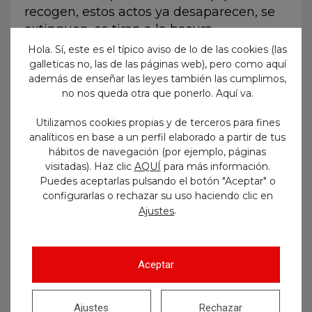
recogen, estos actos ya desaparecen, se
extinguen, se tiran a la basura.
Hola. Sí, este es el típico aviso de lo de las cookies (las
No se integran en el ordenamiento
galleticas no, las de las páginas web), pero como aquí
jurídico con efectos erga omnes y
además de enseñar las leyes también las cumplimos,
vigencia indefinida, como ocurre con los
no nos queda otra que ponerlo. Aquí va.
reglamentos, sino que una vez aplicados
Utilizamos cookies propias y de terceros para fines
se tiran a la basura. Son actos, no
analíticos en base a un perfil elaborado a partir de tus
reglamentos.
hábitos de navegación (por ejemplo, páginas
visitadas). Haz clic
AQUÍ
para más información.
En consecuencia, si quieren argumentar
Puedes aceptarlas pulsando el botón "Aceptar" o
su nulidad de pleno derecho, tendrán que
configurarlas o rechazar su uso haciendo clic en
intentar encajarlo en alguno de los
.
Ajustes
supuestos del artículos 47.1 LPAC, no del
47.2 LPAC. De hecho, es que si se tratara
de normas reglamentarias, el recurso lo
Aceptar
tendrían que haber interpuesto ante el
TSJ y no ante el Juzgado de lo
Ajustes
Rechazar