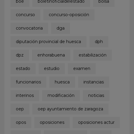
boe
boletinoficialdelestado
bolsa
concurso
concurso-oposición
convocatoria
dga
diputación provincial de huesca
dph
dpz
enhorabuena
estabilización
estado
estudio
examen
funcionarios
huesca
instancias
interinos
modificación
noticias
oep
oep ayuntamiento de zaragoza
opos
oposiciones
oposiciones actur