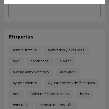
Etiquetas
administrativo
admitidos y excluidos
age
aprobados
auxiliar
auxiliar administrativo
auxiliares
ayuntamiento
Ayuntamiento de Zaragoza
boe
boletinoficialdelestado
bolsa
concurso
concurso-oposición