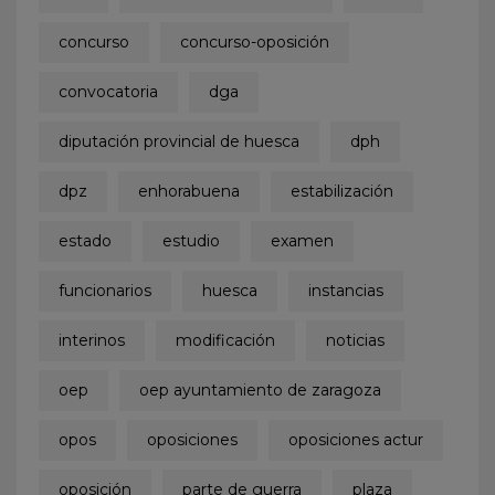
concurso
concurso-oposición
convocatoria
dga
diputación provincial de huesca
dph
dpz
enhorabuena
estabilización
estado
estudio
examen
funcionarios
huesca
instancias
interinos
modificación
noticias
oep
oep ayuntamiento de zaragoza
opos
oposiciones
oposiciones actur
oposición
parte de guerra
plaza