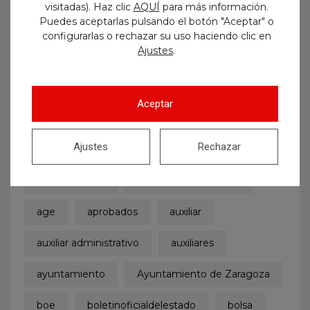
visitadas). Haz clic
AQUÍ
para más información.
Puedes aceptarlas pulsando el botón "Aceptar" o
configurarlas o rechazar su uso haciendo clic en
.
Ajustes
Aceptar
Etiquetas
Ajustes
Rechazar
administrativo
admitidos y excluidos
age
aprobados
auxiliar
auxiliar administrativo
auxiliares
ayuntamiento
Ayuntamiento de Zaragoza
boe
boletinoficialdelestado
bolsa