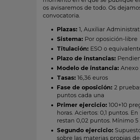
momento en el que se publique el
os avisaremos de todo. Os dejamos 
convocatoria.
Plazas:
1, Auxiliar Administrat
Sistema:
Por oposición-libre
Titulación:
ESO o equivalent
Plazo de instancias:
Pendien
Modelo de instancia:
Anexo 
Tasas:
16,36 euros
Fase de oposición:
2 pruebas
puntos cada una
Primer ejercicio:
100+10 preg
horas. Aciertos: 0,1 puntos. En
restan 0,02 puntos. Mínimo 5
Segundo ejercicio:
Supuestos
sobre las materias propias del