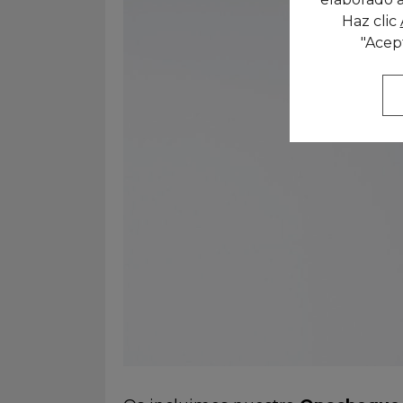
Haz clic
"Acep