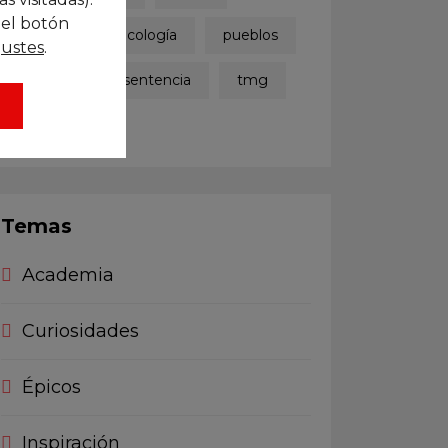
 el botón
plazas
psicología
pueblos
.
justes
puntitos
sentencia
tmg
zaragoza
Temas
Academia
Curiosidades
Épicos
Inspiración