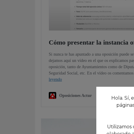
Hola. Sí, 
páginas
Utilizamos 
elaborado a