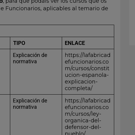
o
, para que podáis ver los cursos que os
e Funcionarios, aplicables al temario de
TIPO
ENLACE
Explicación de
https://lafabricad
normativa
efuncionarios.co
m/cursos/constit
ucion-espanola-
explicacion-
completa/
Explicación de
https://lafabricad
normativa
efuncionarios.co
m/cursos/ley-
organica-del-
defensor-del-
pueblo/