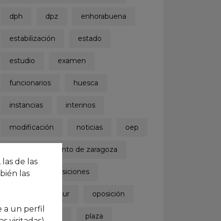
dph
dpz
enhorabuena
estabilización
estado
estudio
examen
funcionarios
huesca
instancias
interinos
modificación
noticias
oep
oep ayuntamiento de zaragoza
 las de las
opos
oposiciones
bién las
oposiciones actur
oposición
 a un perfil
parte de guerra
plaza
 visitadas).