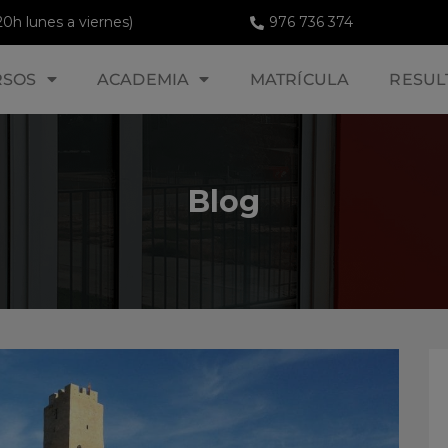
20h lunes a viernes)
976 736 374
RSOS
ACADEMIA
MATRÍCULA
RESUL
Blog