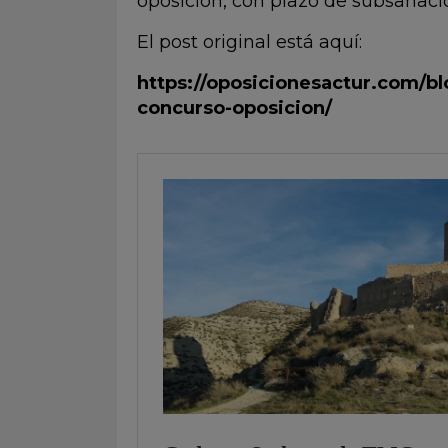
oposición, con plazo de subsanació
El post original está aquí:
https://oposicionesactur.com/bl
concurso-oposicion/