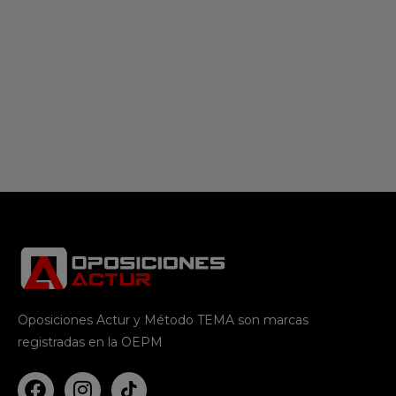
Oposiciones Actur y Método TEMA son marcas
registradas en la OEPM