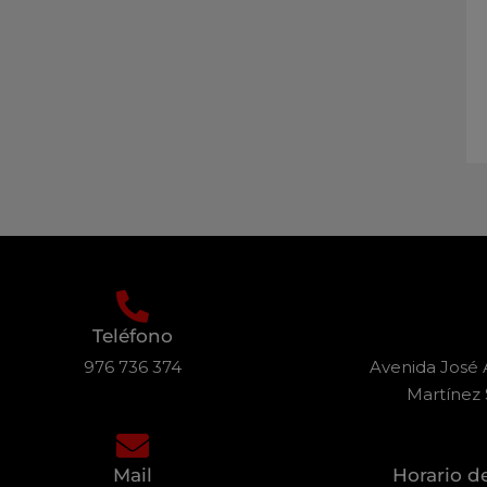
Teléfono
976 736 374
Avenida José A
Martínez 
Mail
Horario d