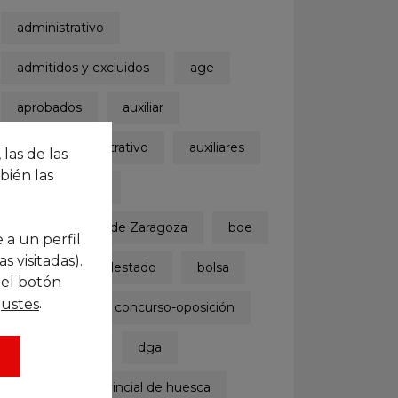
administrativo
admitidos y excluidos
age
aprobados
auxiliar
auxiliar administrativo
auxiliares
 las de las
bién las
ayuntamiento
Ayuntamiento de Zaragoza
boe
 a un perfil
 visitadas).
boletinoficialdelestado
bolsa
 el botón
.
justes
concurso
concurso-oposición
convocatoria
dga
diputación provincial de huesca