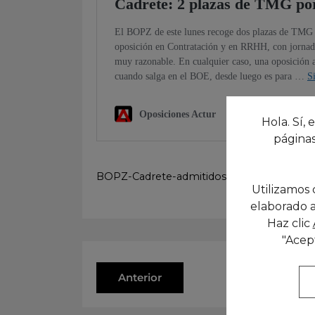
Hola. Sí, 
páginas
BOPZ-Cadrete-admitidos
Descarga
Utilizamos 
elaborado a
Haz clic
"Acep
Anterior