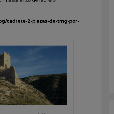
n hasta el 28 de febrero.
og/cadrete-2-plazas-de-tmg-por-