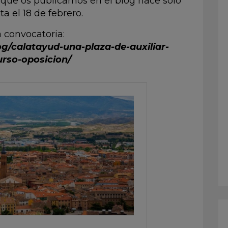
que os publicamos en el blog hace solo
 el 18 de febrero.
la convocatoria:
og/calatayud-una-plaza-de-auxiliar-
urso-oposicion/