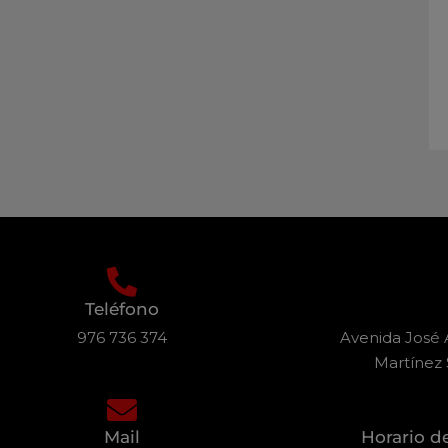
Teléfono
976 736 374
Avenida José A
Martínez 
Mail
Horario d