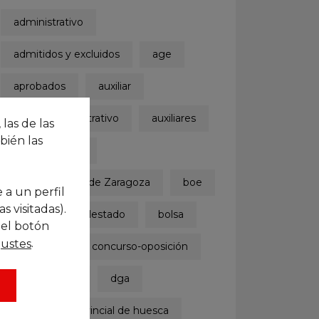
administrativo
admitidos y excluidos
age
aprobados
auxiliar
auxiliar administrativo
auxiliares
 las de las
bién las
ayuntamiento
Ayuntamiento de Zaragoza
boe
 a un perfil
 visitadas).
boletinoficialdelestado
bolsa
 el botón
.
justes
concurso
concurso-oposición
convocatoria
dga
diputación provincial de huesca