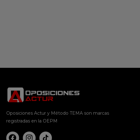
Oposiciones Actur y Método TEMA son marcas
registradas en la OEPM