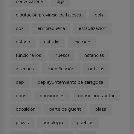
convocatoria
dga
diputación provincial de huesca
dph
dpz
enhorabuena
estabilización
estado
estudio
examen
funcionarios
huesca
instancias
interinos
modificación
noticias
oep
oep ayuntamiento de zaragoza
opos
oposiciones
oposiciones actur
oposición
parte de guerra
plaza
plazas
psicología
pueblos