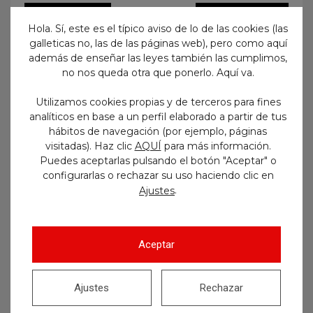
Anterior
Siguiente
Hola. Sí, este es el típico aviso de lo de las cookies (las
galleticas no, las de las páginas web), pero como aquí
además de enseñar las leyes también las cumplimos,
no nos queda otra que ponerlo. Aquí va.
Utilizamos cookies propias y de terceros para fines
No te pierdas nada
analíticos en base a un perfil elaborado a partir de tus
hábitos de navegación (por ejemplo, páginas
¡Suscríbete para recibir en tu
visitadas). Haz clic
AQUÍ
para más información.
email todo lo que vayamos
Puedes aceptarlas pulsando el botón "Aceptar" o
publicando en nuestro blog!
configurarlas o rechazar su uso haciendo clic en
.
Ajustes
Aceptar
Ajustes
Rechazar