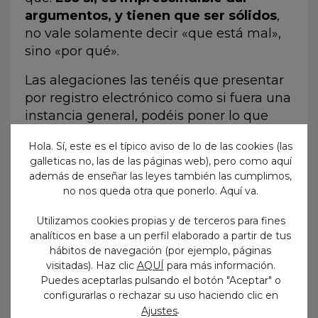
argumentos, y tienen que ser sólidos
,
no vale solamente decir «que está mal»,
sino «por qué».
Las alegaciones las tenéis que presentar
por registro electrónico como si fuera una
instancia general, podéis poner lo que
queráis en el «expone» y en el «solicita»,
Hola. Sí, este es el típico aviso de lo de las cookies (las
simplemente algo como «Alegaciones al
galleticas no, las de las páginas web), pero como aquí
examen de Auxiliar Administrativo» o lo
además de enseñar las leyes también las cumplimos,
que sea, no hay formalismos.
no nos queda otra que ponerlo. Aquí va.
REGISTRO ELECTRÓNICO GENERAL
Utilizamos cookies propias y de terceros para fines
analíticos en base a un perfil elaborado a partir de tus
Dale a «Iniciar trámite con certificado o
hábitos de navegación (por ejemplo, páginas
Cl@ve»:
visitadas). Haz clic
AQUÍ
para más información.
Puedes aceptarlas pulsando el botón "Aceptar" o
configurarlas o rechazar su uso haciendo clic en
.
Ajustes