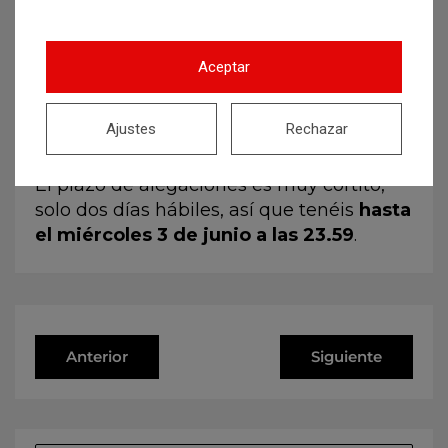
Aceptar
Ajustes
Rechazar
El plazo de alegaciones es muy cortito,
solo dos días hábiles, así que tenéis
hasta
el miércoles 3 de junio a las 23.59
.
Anterior
Siguiente