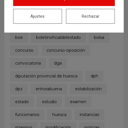
auxiliar administrativo
auxiliares
Ajustes
Rechazar
ayuntamiento
Ayuntamiento de Zaragoza
boe
boletinoficialdelestado
bolsa
concurso
concurso-oposición
convocatoria
dga
diputación provincial de huesca
dph
dpz
enhorabuena
estabilización
estado
estudio
examen
funcionarios
huesca
instancias
interinos
modificación
noticias