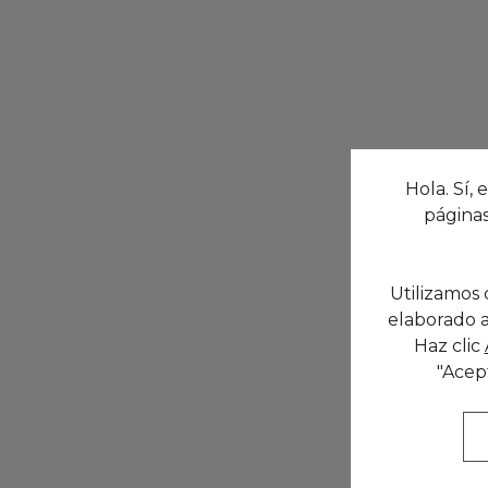
Hola. Sí, 
páginas
Utilizamos 
elaborado a
Haz clic
"Acep