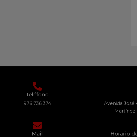
Teléfono
976 736 374
Avenida José A
Martínez 
Mail
Horario d