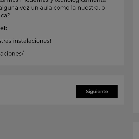
ones más modernas y tecnológicamente
lguna vez un aula como la nuestra, o
ica?
eb.
tras instalaciones!
laciones/
Siguiente