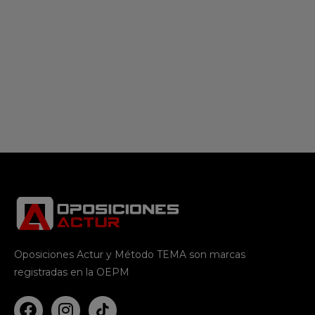
Oposiciones Actur y Método TEMA son marcas
registradas en la OEPM