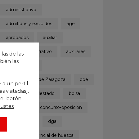
administrativo
admitidos y excluidos
age
aprobados
auxiliar
auxiliar administrativo
auxiliares
 las de las
bién las
ayuntamiento
Ayuntamiento de Zaragoza
boe
 a un perfil
 visitadas).
boletinoficialdelestado
bolsa
 el botón
.
justes
concurso
concurso-oposición
convocatoria
dga
diputación provincial de huesca