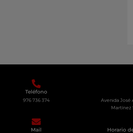
Teléfono
976 736 374
Avenida José A
Martínez 
Mail
Horario d