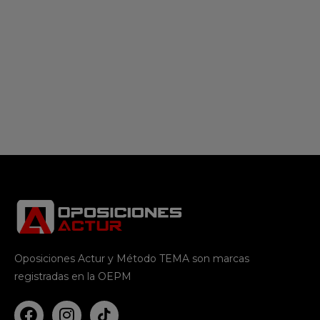
Oposiciones Actur y Método TEMA son marcas
registradas en la OEPM