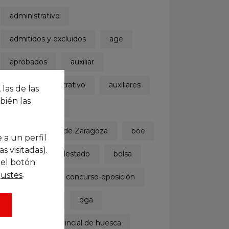
administrativo
admitidos y excluidos
age
aprobados
auxiliar
auxiliar administrativo
auxiliares
 las de las
bién las
ayuntamiento
Ayuntamiento de Zaragoza
boe
 a un perfil
 visitadas).
boletinoficialdelestado
bolsa
 el botón
.
justes
concurso
concurso-oposición
convocatoria
dga
diputación provincial de huesca