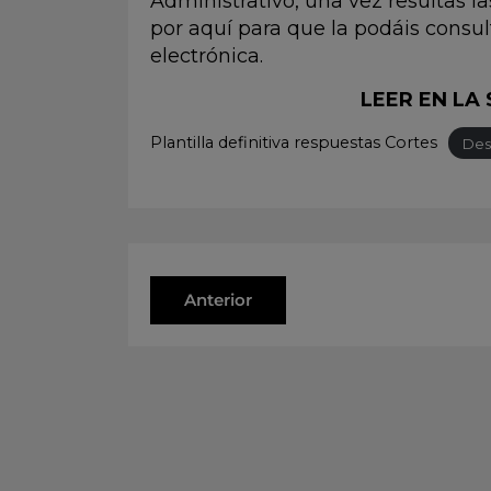
Administrativo, una vez resultas l
por aquí para que la podáis consul
electrónica.
LEER EN LA
Plantilla definitiva respuestas Cortes
Des
Anterior