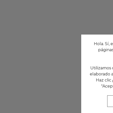
Hola. Sí, 
páginas
Utilizamos 
elaborado a
Haz clic
"Acep