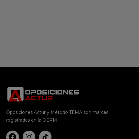
Oposiciones Actur y Método TEMA son marcas
registradas en la OEPM