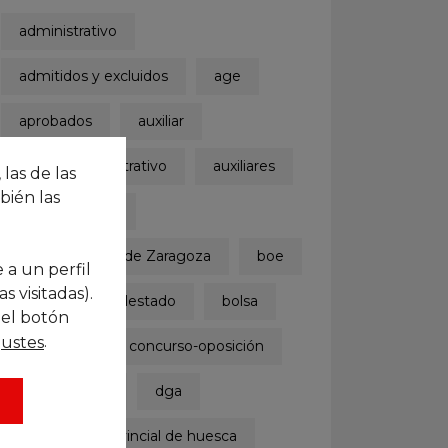
administrativo
admitidos y excluidos
age
aprobados
auxiliar
auxiliar administrativo
auxiliares
 las de las
bién las
ayuntamiento
Ayuntamiento de Zaragoza
boe
 a un perfil
 visitadas).
boletinoficialdelestado
bolsa
 el botón
.
justes
concurso
concurso-oposición
convocatoria
dga
diputación provincial de huesca