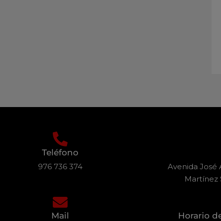
Teléfono
976 736 374
Avenida José A
Martínez 
Mail
Horario d