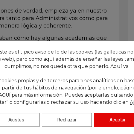
iciones de verdad, empieza ya en nuestro
ra tanto para Administrativos como para
 manera lógica y coherente.
ntaban cómo hay algunas academias que
 de gloria y ahora van de capa caída
este es el típico aviso de lo de las cookies (las galleticas no,
n un par de horitas al día podías llegar
 web), pero como aquí además de enseñar las leyes tam
s de Administrativo que esperamos para la
cumplimos, no nos queda otra que ponerlo. Aquí va.
so no es realista. Pero empieza a
en preparado a las siguientes, que al final
cookies propias y de terceros para fines analíticos en base
 partir de tus hábitos de navegación (por ejemplo, páginas
n de orientación nueva para estas plazas,
para más información. Puedes aceptarlas pulsando
AQUÍ
tar" o configurarlas o rechazar su uso haciendo clic en
tranquilidad de saber que siguen saliendo
A
que ningún examen es el fin del mundo y
rio porque las opciones están ahí.
Ajustes
Rechazar
Aceptar
inistrativos-dga-y-auxiliares-