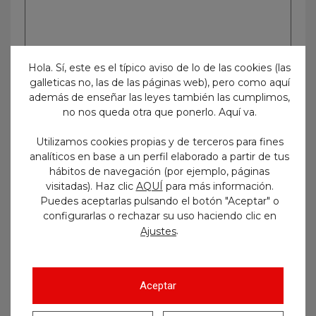
Hola. Sí, este es el típico aviso de lo de las cookies (las
galleticas no, las de las páginas web), pero como aquí
además de enseñar las leyes también las cumplimos,
no nos queda otra que ponerlo. Aquí va.
Utilizamos cookies propias y de terceros para fines
analíticos en base a un perfil elaborado a partir de tus
hábitos de navegación (por ejemplo, páginas
Etiquetas
visitadas). Haz clic
AQUÍ
para más información.
Puedes aceptarlas pulsando el botón "Aceptar" o
configurarlas o rechazar su uso haciendo clic en
administrativo
admitidos y excluidos
.
Ajustes
age
aprobados
auxiliar
Aceptar
auxiliar administrativo
auxiliares