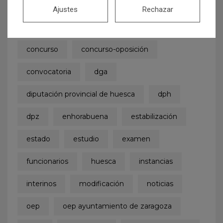
ayuntamiento
Ayuntamiento de Zaragoza
Ajustes
Rechazar
boe
boletinoficialdelestado
bolsa
concurso
concurso-oposición
convocatoria
dga
diputación provincial de huesca
dph
dpz
enhorabuena
estabilización
estado
estudio
examen
funcionarios
huesca
instancias
interinos
modificación
noticias
oep
oep ayuntamiento de zaragoza