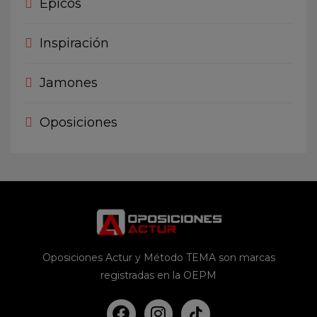
Épicos
Inspiración
Jamones
Oposiciones
Oposiciones Actur y Método TEMA son marcas
registradas en la OEPM