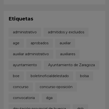
Etiquetas
administrativo
admitidos y excluidos
age
aprobados
auxiliar
auxiliar administrativo
auxiliares
ayuntamiento
Ayuntamiento de Zaragoza
boe
boletinoficialdelestado
bolsa
concurso
concurso-oposición
convocatoria
dga
diputación provincial de huesca
dph