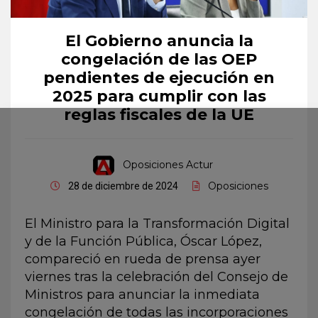
El Gobierno anuncia la
congelación de las OEP
pendientes de ejecución en
2025 para cumplir con las
reglas fiscales de la UE
Oposiciones Actur
Oposiciones
28 de diciembre de 2024
El Ministro para la Transformación Digital
y de la Función Pública, Óscar López,
compareció en rueda de prensa ayer
viernes tras la celebración del Consejo de
Ministros para anunciar la inmediata
congelación de todas las incorporaciones