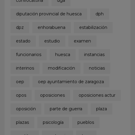
convocatoria
dga
diputación provincial de huesca
dph
dpz
enhorabuena
estabilización
estado
estudio
examen
funcionarios
huesca
instancias
interinos
modificación
noticias
oep
oep ayuntamiento de zaragoza
opos
oposiciones
oposiciones actur
oposición
parte de guerra
plaza
plazas
psicología
pueblos