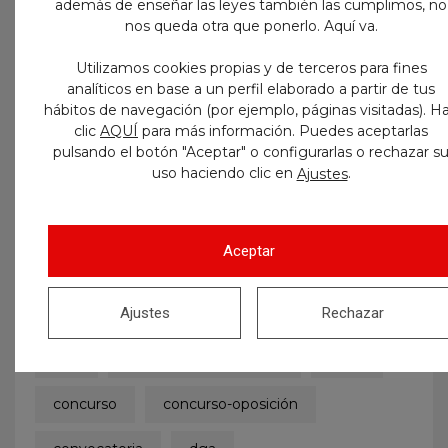
además de enseñar las leyes también las cumplimos, no
nos queda otra que ponerlo. Aquí va.
Utilizamos cookies propias y de terceros para fines
analíticos en base a un perfil elaborado a partir de tus
hábitos de navegación (por ejemplo, páginas visitadas). H
Etiquetas
clic
AQUÍ
para más información. Puedes aceptarlas
pulsando el botón "Aceptar" o configurarlas o rechazar s
uso haciendo clic en
.
Ajustes
administrativo
admitidos y excluidos
age
aprobados
auxiliar
Aceptar
auxiliar administrativo
auxiliares
Ajustes
Rechazar
ayuntamiento
Ayuntamiento de Zaragoza
boe
boletinoficialdelestado
bolsa
concurso
concurso-oposición