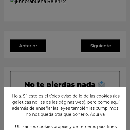
Anterior
Siguiente
No te pierdas nada
¡Suscríbete para recibir en tu
Hola. Sí, este es el típico aviso de lo de las cookies (las
galleticas no, las de las páginas web), pero como aquí
email todo lo que vayamos
además de enseñar las leyes también las cumplimos,
publicando en nuestro blog!
no nos queda otra que ponerlo. Aquí va.
Utilizamos cookies propias y de terceros para fines