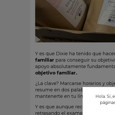
Y es que Dixie ha tenido que hac
familiar
para conseguir su objeti
apoyo absolutamente fundamental
objetivo familiar.
¿La clave? Marcarse horarios y objeti
resume en dos palabras:
ser lineal
mantenerte en tu línea, no ir dando
Hola. Sí, 
páginas
Y es que aunque reconoce que tuv
retrasando el examen y parecía qu