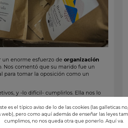
er un enorme esfuerzo de
organización
vo. Nos comentó que su marido fue un
 para tomar la oposición como un
vos, y -lo difícil- cumplirlos. Ella nos lo
. Es decir, mantener una constancia,
 saltos.
este es el típico aviso de lo de las cookies (las galleticas no,
 web), pero como aquí además de enseñar las leyes tam
o un poco de agobio cuando se iba
cumplimos, no nos queda otra que ponerlo. Aquí va.
e no iba a llegar nunca, sin duda una