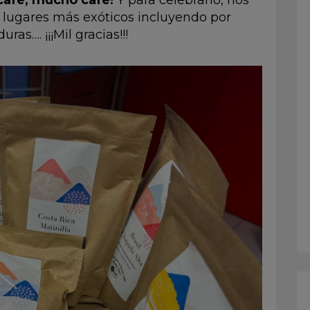
café, mucho café!
Y para celebrarlo, nos
os lugares más exóticos incluyendo por
ras…. ¡¡¡Mil gracias!!!