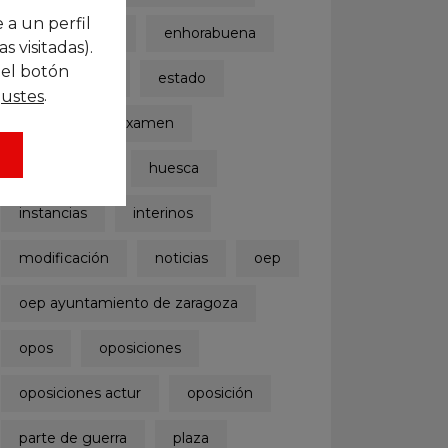
 a un perfil
dph
dpz
enhorabuena
 visitadas).
 el botón
estabilización
estado
.
justes
estudio
examen
funcionarios
huesca
instancias
interinos
modificación
noticias
oep
oep ayuntamiento de zaragoza
opos
oposiciones
oposiciones actur
oposición
parte de guerra
plaza