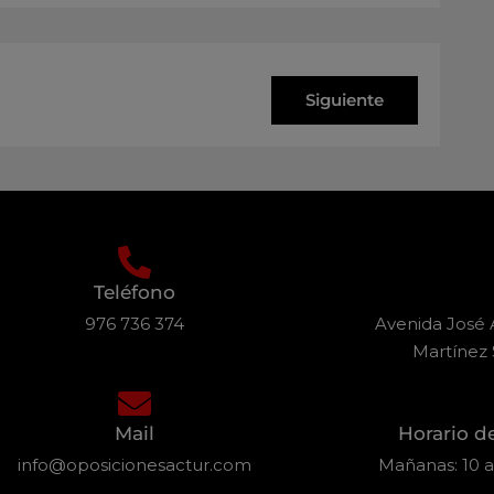
Siguiente
Teléfono
976 736 374
Avenida José A
Martínez 
Mail
Horario d
info@oposicionesactur.com
Mañanas: 10 a 