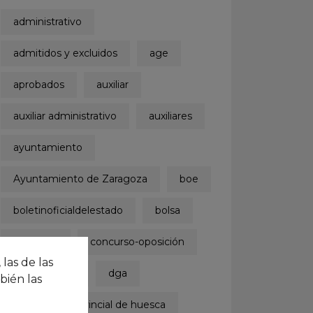
administrativo
admitidos y excluidos
age
aprobados
auxiliar
auxiliar administrativo
auxiliares
ayuntamiento
Ayuntamiento de Zaragoza
boe
boletinoficialdelestado
bolsa
concurso
concurso-oposición
 las de las
convocatoria
dga
bién las
diputación provincial de huesca