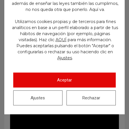
además de enseñar las leyes también las cumplimos,
no nos queda otra que ponerlo. Aquí va.
Utilizamos cookies propias y de terceros para fines
analíticos en base a un perfil elaborado a partir de tus
Y por supuesto recordad que aquellos
hábitos de navegación (por ejemplo, páginas
que estáis preparándoos para el
visitadas). Haz clic
AQUÍ
para más información.
Ayuntamiento de Zaragoza con nosotros
Puedes aceptarlas pulsando el botón "Aceptar" o
también podéis acceder a cursos
configurarlas o rechazar su uso haciendo clic en
modulares de adaptación a la legislación
.
Ajustes
específica del Estado.
Aceptar
Ajustes
Rechazar