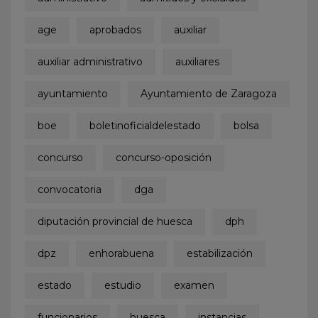
age
aprobados
auxiliar
auxiliar administrativo
auxiliares
ayuntamiento
Ayuntamiento de Zaragoza
boe
boletinoficialdelestado
bolsa
concurso
concurso-oposición
convocatoria
dga
diputación provincial de huesca
dph
dpz
enhorabuena
estabilización
estado
estudio
examen
funcionarios
huesca
instancias