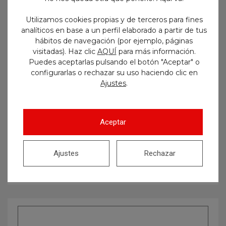
email todo lo que vayamos
publicando en nuestro blog!
Utilizamos cookies propias y de terceros para fines
analíticos en base a un perfil elaborado a partir de tus
hábitos de navegación (por ejemplo, páginas
visitadas). Haz clic
AQUÍ
para más información.
Puedes aceptarlas pulsando el botón "Aceptar" o
configurarlas o rechazar su uso haciendo clic en
.
Ajustes
Aceptar
Buscar
Ajustes
Rechazar