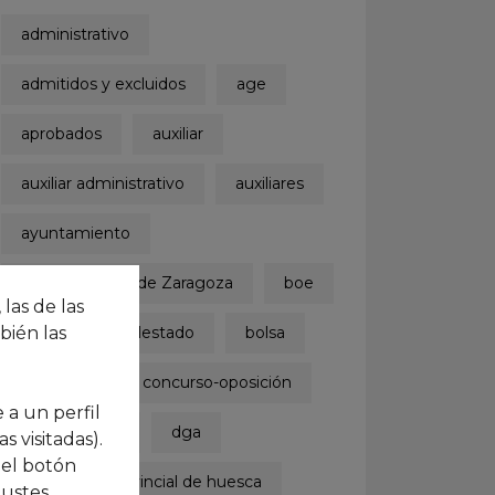
administrativo
admitidos y excluidos
age
aprobados
auxiliar
auxiliar administrativo
auxiliares
ayuntamiento
Ayuntamiento de Zaragoza
boe
 las de las
bién las
boletinoficialdelestado
bolsa
concurso
concurso-oposición
 a un perfil
convocatoria
dga
 visitadas).
 el botón
diputación provincial de huesca
.
justes