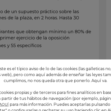
o de un supuesto práctico sobre las
es de la plaza, en 2 horas. Hasta 30
pirantes que obtengan mínimo un 80% de
 primer ejercicio de la oposición
s y 55 específicos
ES EN EL BOPH
este es el típico aviso de lo de las cookies (las galleticas no,
nstancia:
 web), pero como aquí además de enseñar las leyes tam
cumplimos, no nos queda otra que ponerlo. Aquí va.
cookies propias y de terceros para fines analíticos en base
 partir de tus hábitos de navegación (por ejemplo, páginas
para más información. Puedes aceptarlas pulsando
AQUÍ
tar" o configurarlas o rechazar su uso haciendo clic en
A