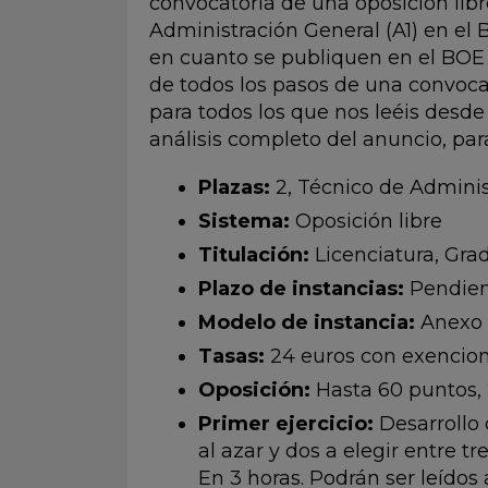
convocatoria de una oposición libr
Administración General (A1) en el
en cuanto se publiquen en el BOE
de todos los pasos de una convoca
para todos los que nos leéis desd
análisis completo del anuncio, para
Plazas:
2, Técnico de Adminis
Sistema:
Oposición libre
Titulación:
Licenciatura, Grad
Plazo de instancias:
Pendien
Modelo de instancia:
Anexo 
Tasas:
24 euros con exencio
Oposición:
Hasta 60 puntos, 2
Primer ejercicio:
Desarrollo
al azar y dos a elegir entre tr
En 3 horas. Podrán ser leídos 