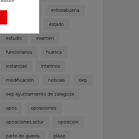
dph
dpz
enhorabuena
estabilización
estado
estudio
examen
funcionarios
huesca
instancias
interinos
modificación
noticias
oep
oep ayuntamiento de zaragoza
opos
oposiciones
oposiciones actur
oposición
parte de guerra
plaza