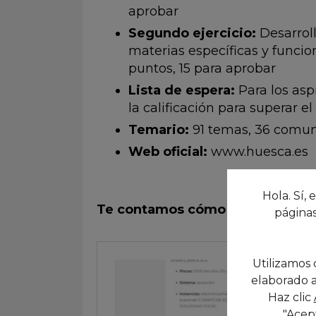
aprobar
Segundo ejercicio:
Desarroll
materias específicas y funcion
puntos, 15 para aprobar
Lista de espera:
Para los as
la calificación para superar el
Temario:
91 temas, 36 comune
Web oficial:
www.huesca.es
VER BAS
Hola. Sí, 
Te contamos cómo realizar tu i
páginas
Utilizamos 
elaborado a
Haz clic
"Acep