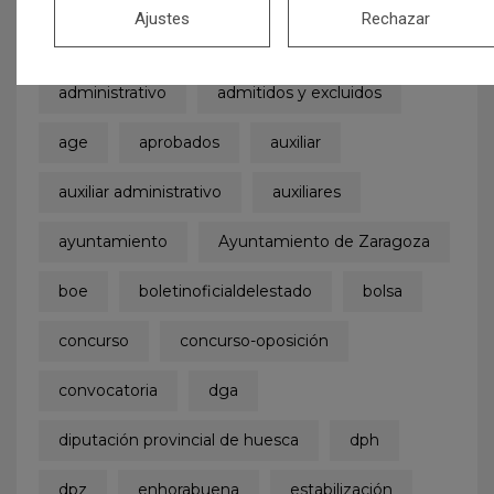
Ajustes
Rechazar
Etiquetas
administrativo
admitidos y excluidos
age
aprobados
auxiliar
auxiliar administrativo
auxiliares
ayuntamiento
Ayuntamiento de Zaragoza
boe
boletinoficialdelestado
bolsa
concurso
concurso-oposición
convocatoria
dga
diputación provincial de huesca
dph
dpz
enhorabuena
estabilización