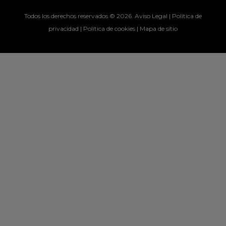
Todos los derechos reservados © 2026.
Aviso Legal
|
Política de
privacidad
|
Política de cookies
|
Mapa de sitio