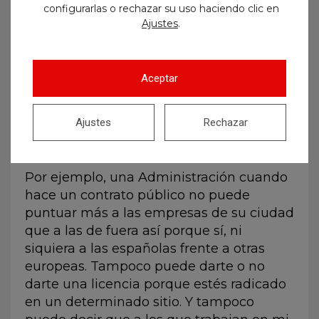
discriminación vulnera uno de los
configurarlas o rechazar su uso haciendo clic en
principios más básicos de la Unión
.
Ajustes
Europea, la libertad de circulación dentro
del territorio de la Unión que recogen los
Tratados fundacionales. No existen
Aceptar
fronteras internas en la UE, y no se puede
discriminar de manera directa ni
Ajustes
Rechazar
indirecta por lugar de residencia o
trabajo.
Por ejemplo, una Administración cuando
hace un contrato público no puede
puntuar más a las empresas de su ciudad
que a las de fuera así porque sí, ni
siquiera a las españolas frente a otras
europeas. Tampoco puede darte o no
darte una licencia porque estés radicado
en un determinado sitio. Y tampoco