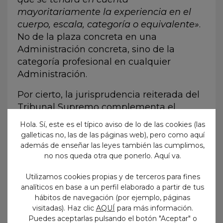
mayoritariamente la experiencia en el
cuerpo, escala, categoría o equivalente»
.
No de la plaza concreta en una
Administración concreta, sino de la
categoría profesional en cualquier
Administración.
Por cierto, la jurisprudencia reiterada del
Tribunal Supremo complementa el
ordenamiento jurídico y es por lo tanto
Hola. Sí, este es el típico aviso de lo de las cookies (las
vinculante para todos los juzgados y
galleticas no, las de las páginas web), pero como aquí
Tribunales de España. Esto no lo dice un
además de enseñar las leyes también las cumplimos,
no nos queda otra que ponerlo. Aquí va.
Juzgado de lo Contencioso-
administrativo de provincias ni un
Utilizamos cookies propias y de terceros para fines
preparador de oposiciones, lo ha dicho y
analíticos en base a un perfil elaborado a partir de tus
repetido el Tribunal Supremo.
hábitos de navegación (por ejemplo, páginas
visitadas). Haz clic
AQUÍ
para más información.
Pero aún iré más allá, tamaña
Puedes aceptarlas pulsando el botón "Aceptar" o