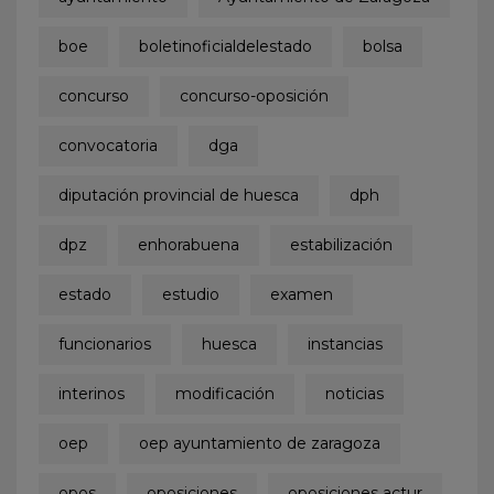
boe
boletinoficialdelestado
bolsa
concurso
concurso-oposición
convocatoria
dga
diputación provincial de huesca
dph
dpz
enhorabuena
estabilización
estado
estudio
examen
funcionarios
huesca
instancias
interinos
modificación
noticias
oep
oep ayuntamiento de zaragoza
opos
oposiciones
oposiciones actur