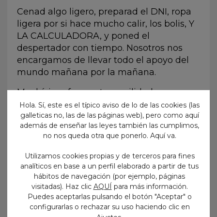
Cenad algo ligero, preparad el DNI, ropa
ligera por si hace mucho calir, los bolis, Y
LA CALCULADORA, y poned el
despertador con tiempo. Nosotros nos
encargamos de llevar todo el apoyo del
mundo mañana por la mañana.
Muchísima fuerza, tranquilidad y ¡a por
todas!
Hola. Sí, este es el típico aviso de lo de las cookies (las
galleticas no, las de las páginas web), pero como aquí
¡Nos vemos mañana!
además de enseñar las leyes también las cumplimos,
no nos queda otra que ponerlo. Aquí va.
Utilizamos cookies propias y de terceros para fines
analíticos en base a un perfil elaborado a partir de tus
hábitos de navegación (por ejemplo, páginas
Anterior
Siguiente
visitadas). Haz clic
AQUÍ
para más información.
Puedes aceptarlas pulsando el botón "Aceptar" o
configurarlas o rechazar su uso haciendo clic en