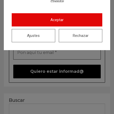
.
Ajustes
No te pierdas nada
Aceptar
¡Suscríbete para recibir en tu
email todo lo que vayamos
Ajustes
Rechazar
publicando en nuestro blog!
Buscar