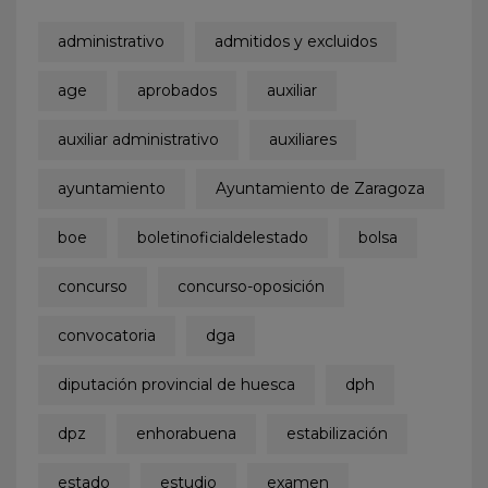
administrativo
admitidos y excluidos
age
aprobados
auxiliar
auxiliar administrativo
auxiliares
ayuntamiento
Ayuntamiento de Zaragoza
boe
boletinoficialdelestado
bolsa
concurso
concurso-oposición
convocatoria
dga
diputación provincial de huesca
dph
dpz
enhorabuena
estabilización
estado
estudio
examen