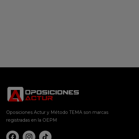
Oposiciones Actur y Método TEMA son marcas
registradas en la OEPM