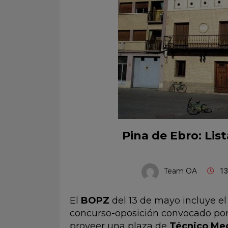
Pina de Ebro: Li
Team OA
13
El
BOPZ
del 13 de mayo incluye el
concurso-oposición convocado po
proveer una plaza de
Técnico Med