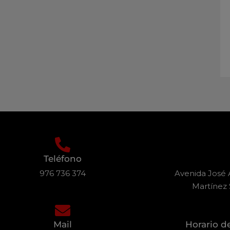
Teléfono
976 736 374
Avenida José A
Martínez 
Mail
Horario d