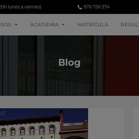
20h lunes a viernes)
976 736 374
RSOS
ACADEMIA
MATRÍCULA
RESUL
Blog