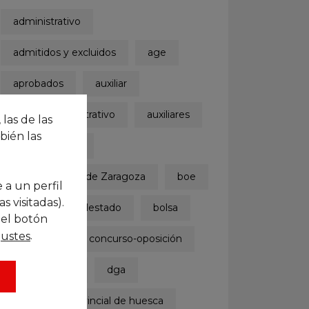
administrativo
admitidos y excluidos
age
aprobados
auxiliar
auxiliar administrativo
auxiliares
 las de las
bién las
ayuntamiento
Ayuntamiento de Zaragoza
boe
 a un perfil
 visitadas).
boletinoficialdelestado
bolsa
 el botón
.
justes
concurso
concurso-oposición
convocatoria
dga
diputación provincial de huesca