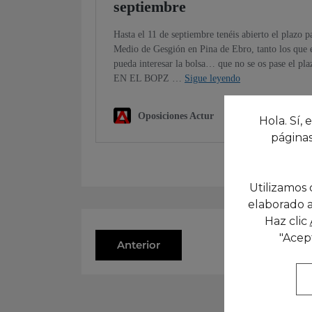
Hola. Sí, 
páginas
Utilizamos 
elaborado a
Haz clic
"Acep
Anterior