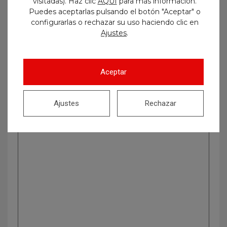
visitadas). Haz clic
AQUÍ
para más información.
Puedes aceptarlas pulsando el botón "Aceptar" o
configurarlas o rechazar su uso haciendo clic en
.
Ajustes
Buscar
Aceptar
Ajustes
Rechazar