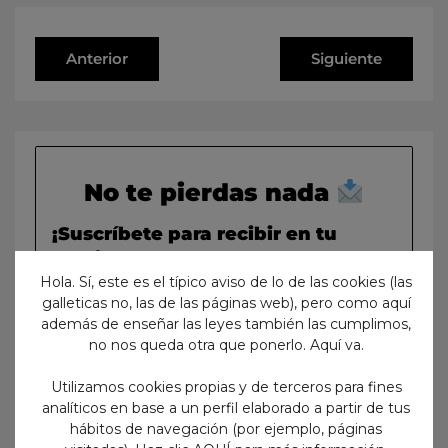
Anterior
Siguiente
No te pierdas nada
¡Suscríbete para recibir en tu
email todo lo que vayamos
Hola. Sí, este es el típico aviso de lo de las cookies (las
publicando en nuestro blog!
galleticas no, las de las páginas web), pero como aquí
además de enseñar las leyes también las cumplimos,
no nos queda otra que ponerlo. Aquí va.
Utilizamos cookies propias y de terceros para fines
analíticos en base a un perfil elaborado a partir de tus
hábitos de navegación (por ejemplo, páginas