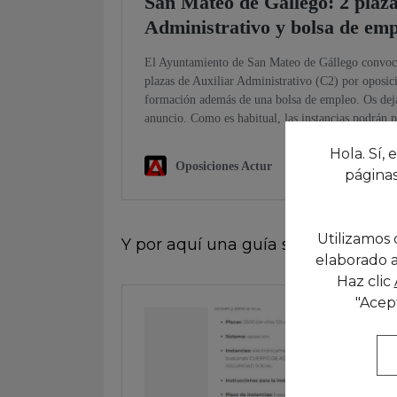
Hola. Sí, 
páginas
Utilizamos 
Y por aquí una guía sobre la prese
elaborado a
Haz clic
"Acep