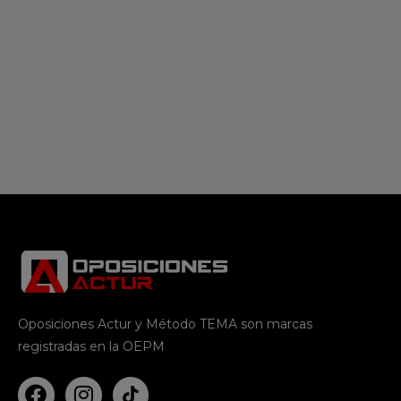
Oposiciones Actur y Método TEMA son marcas
registradas en la OEPM