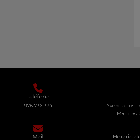
Teléfono
976 736 374
Avenida José A
Martínez 
Mail
Horario d