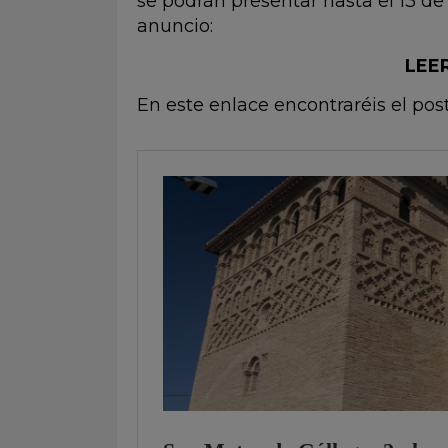
se podrán presentar hasta el 13 de
anuncio:
LEE
En este enlace encontraréis el post