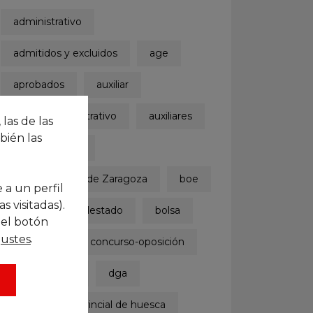
administrativo
admitidos y excluidos
age
aprobados
auxiliar
auxiliar administrativo
auxiliares
 las de las
bién las
ayuntamiento
Ayuntamiento de Zaragoza
boe
 a un perfil
 visitadas).
boletinoficialdelestado
bolsa
 el botón
.
justes
concurso
concurso-oposición
convocatoria
dga
diputación provincial de huesca