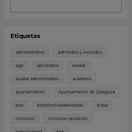
Etiquetas
administrativo
admitidos y excluidos
age
aprobados
auxiliar
auxiliar administrativo
auxiliares
ayuntamiento
Ayuntamiento de Zaragoza
boe
boletinoficialdelestado
bolsa
concurso
concurso-oposición
convocatoria
dga