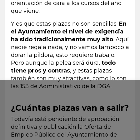
orientación de cara a los cursos del año
que viene.
Y es que estas plazas no son sencillas.
En
el Ayuntamiento el nivel de exigencia
ha sido tradicionalmente muy alto
. Aquí
nadie regala nada, y no vamos tampoco a
dorar la píldora, esto requiere trabajo.
Pero aunque la pelea será dura,
todo
tiene pros y contras
, y estas plazas
también son muy atractivas, como lo son
las 153 de Administrativo de la DGA.
¿Cuántas plazas van a salir?
Todavía está pendiente de aprobación
definitiva y publicación la Oferta de
Empleo Público del Ayuntamiento de