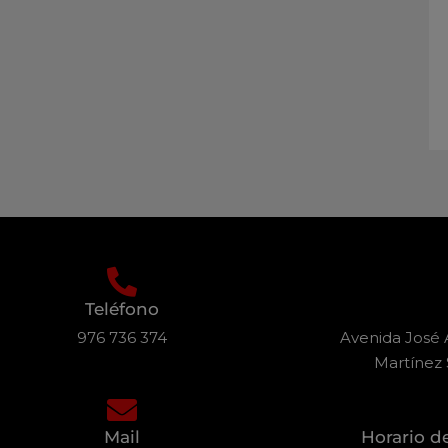
Teléfono
976 736 374
Avenida José A
Martínez 
Mail
Horario d