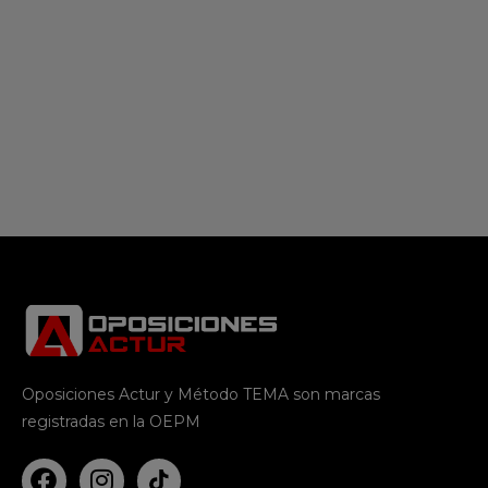
Oposiciones Actur y Método TEMA son marcas
registradas en la OEPM