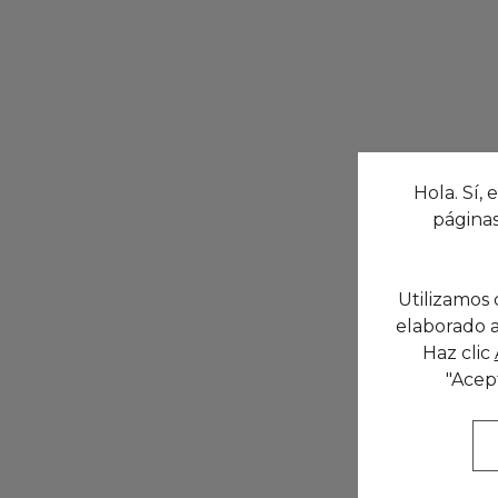
Hola. Sí, 
páginas
Utilizamos 
elaborado a
Haz clic
"Acep