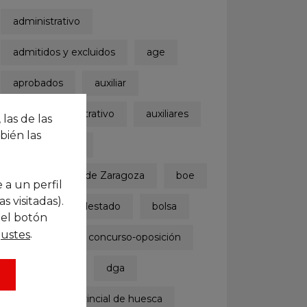
administrativo
admitidos y excluidos
age
aprobados
auxiliar
auxiliar administrativo
auxiliares
 las de las
bién las
ayuntamiento
Ayuntamiento de Zaragoza
boe
 a un perfil
 visitadas).
boletinoficialdelestado
bolsa
 el botón
.
justes
concurso
concurso-oposición
convocatoria
dga
diputación provincial de huesca