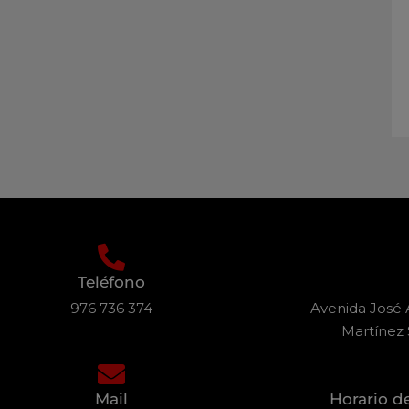
Teléfono
976 736 374
Avenida José A
Martínez 
Mail
Horario d