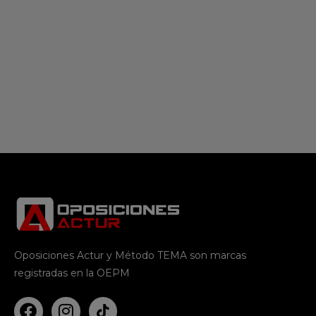
Oposiciones Actur y Método TEMA son marcas
registradas en la OEPM