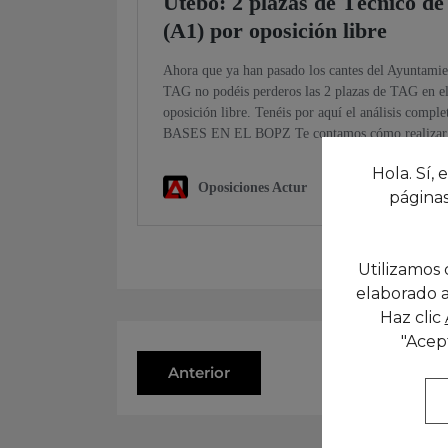
Hola. Sí, 
páginas
Utilizamos 
elaborado a
Haz clic
"Acep
Anterior