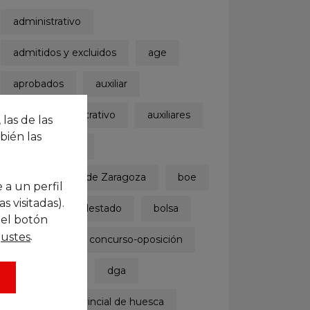
administrativo
admitidos y excluidos
age
aprobados
auxiliar
auxiliar administrativo
auxiliares
 las de las
bién las
ayuntamiento
Ayuntamiento de Zaragoza
boe
 a un perfil
 visitadas).
boletinoficialdelestado
bolsa
 el botón
.
justes
concurso
concurso-oposición
convocatoria
dga
diputación provincial de huesca