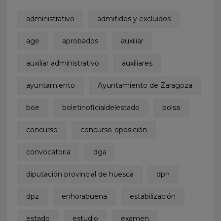
administrativo
admitidos y excluidos
age
aprobados
auxiliar
auxiliar administrativo
auxiliares
ayuntamiento
Ayuntamiento de Zaragoza
boe
boletinoficialdelestado
bolsa
concurso
concurso-oposición
convocatoria
dga
diputación provincial de huesca
dph
dpz
enhorabuena
estabilización
estado
estudio
examen