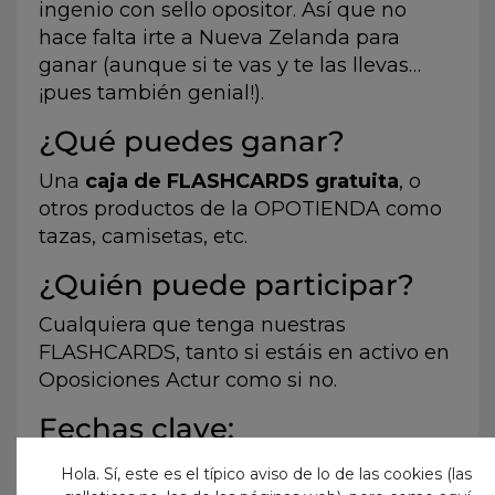
ingenio con sello opositor. Así que no
hace falta irte a Nueva Zelanda para
ganar (aunque si te vas y te las llevas…
¡pues también genial!).
¿Qué puedes ganar?
Una
caja de FLASHCARDS gratuita
, o
otros productos de la OPOTIENDA como
tazas, camisetas, etc.
¿Quién puede participar?
Cualquiera que tenga nuestras
FLASHCARDS, tanto si estáis en activo en
Oposiciones Actur como si no.
Fechas clave:
El sorteo estará abierto desde el
1 de
Hola. Sí, este es el típico aviso de lo de las cookies (las