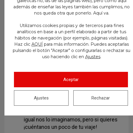
galleticas no, las de las páginas web), pero como aquí
julio hasta el 30 de septiembre
además de enseñar las leyes también las cumplimos, no
Anunciaremos los ganadores
nos queda otra que ponerlo. Aquí va.
durante el mes de
octubre
Utilizamos cookies propias y de terceros para fines
¿Cómo participar?
analíticos en base a un perfil elaborado a partir de tus
hábitos de navegación (por ejemplo, páginas visitadas).
Haz una foto con tus FLASHCARDS
en
Haz clic
AQUÍ
para más información. Puedes aceptarlas
pulsando el botón "Aceptar" o configurarlas o rechazar su
tu lugar de vacaciones, escapada, viaje o
uso haciendo clic en
.
Ajustes
rincón veraniego favorito. Es mejor que
no salgan caras reconocibles, sino las
pixelaremos al publicar las fotos
Aceptar
ganadoras.
Envíala a info@oposicionesactur.com
por email
, indicando tu nombre y si
Ajustes
Rechazar
quieres un poco de dónde es la foto
(bueno, si se ve la torre Eiffel de fondo
igual nos lo imaginamos, pero si quieres
¡cuéntanos un poco de tu viaje!