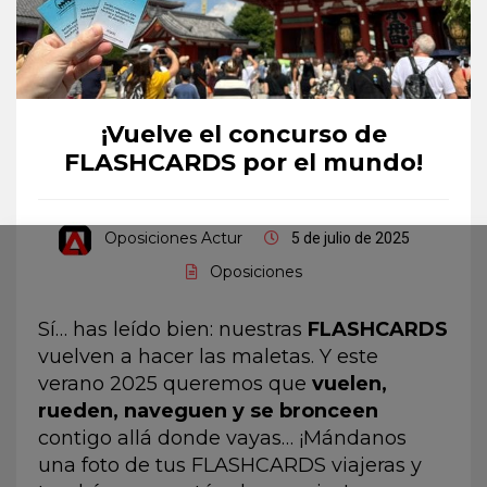
¡Vuelve el concurso de
FLASHCARDS por el mundo!
Oposiciones Actur
5 de julio de 2025
Oposiciones
Sí… has leído bien: nuestras
FLASHCARDS
vuelven a hacer las maletas. Y este
verano 2025 queremos que
vuelen,
rueden, naveguen y se bronceen
contigo allá donde vayas… ¡Mándanos
una foto de tus FLASHCARDS viajeras y