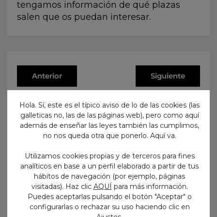
tengamos información de qué plazas
salen que os puedan interesar.
Anterior
Siguiente
Hola. Sí, este es el típico aviso de lo de las cookies (las
galleticas no, las de las páginas web), pero como aquí
además de enseñar las leyes también las cumplimos,
no nos queda otra que ponerlo. Aquí va.
No te pierdas nada
Utilizamos cookies propias y de terceros para fines
¡Suscríbete para recibir en tu
analíticos en base a un perfil elaborado a partir de tus
email todo lo que vayamos
hábitos de navegación (por ejemplo, páginas
publicando en nuestro blog!
visitadas). Haz clic
AQUÍ
para más información.
Puedes aceptarlas pulsando el botón "Aceptar" o
configurarlas o rechazar su uso haciendo clic en
.