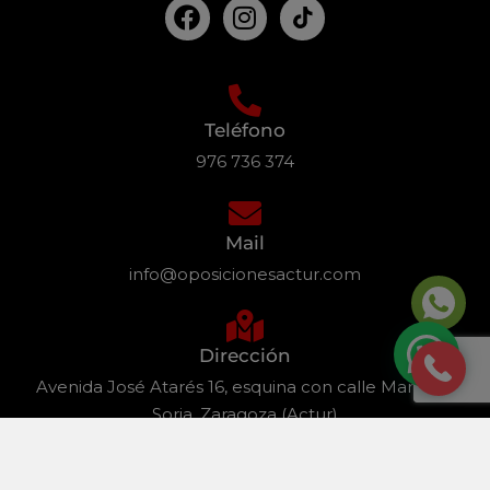
Teléfono
976 736 374
Mail
info@oposicionesactur.com
Dirección
Avenida José Atarés 16, esquina con calle Martínez
Soria, Zaragoza (Actur)