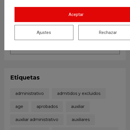
Aceptar
Ajustes
Rechazar
Etiquetas
administrativo
admitidos y excluidos
age
aprobados
auxiliar
auxiliar administrativo
auxiliares