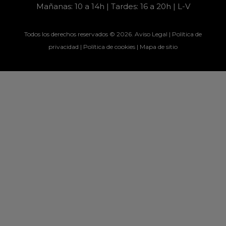
Mañanas: 10 a 14h | Tardes: 16 a 20h | L-V
Todos los derechos reservados © 2026.
Aviso Legal
|
Política de
privacidad
|
Política de cookies
|
Mapa de sitio