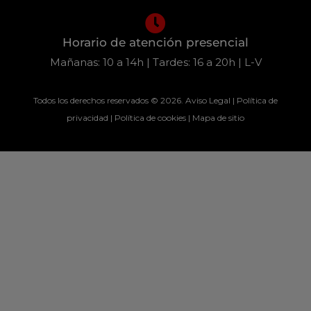
Horario de atención presencial
Mañanas: 10 a 14h | Tardes: 16 a 20h | L-V
Todos los derechos reservados © 2026.
Aviso Legal
|
Política de
privacidad
|
Política de cookies
|
Mapa de sitio