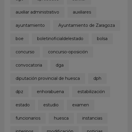
auxiliar administrativo
auxiliares
ayuntamiento
Ayuntamiento de Zaragoza
boe
boletinoficialdelestado
bolsa
concurso
concurso-oposición
convocatoria
dga
diputación provincial de huesca
dph
dpz
enhorabuena
estabilización
estado
estudio
examen
funcionarios
huesca
instancias
interinos
modificación
noticias