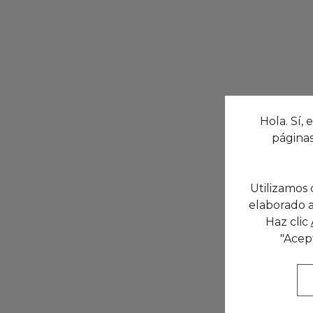
Hola. Sí, 
páginas
Utilizamos 
elaborado a
Haz clic
"Acep