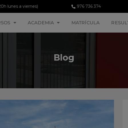
20h lunes a viernes)
976 736 374
RSOS
ACADEMIA
MATRÍCULA
RESUL
Blog