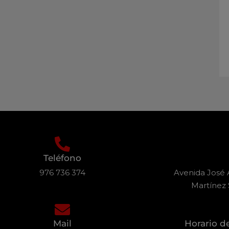
Teléfono
976 736 374
Avenida José A
Martínez 
Mail
Horario d