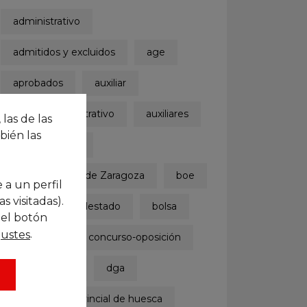
administrativo
admitidos y excluidos
age
aprobados
auxiliar
auxiliar administrativo
auxiliares
 las de las
bién las
ayuntamiento
Ayuntamiento de Zaragoza
boe
 a un perfil
 visitadas).
boletinoficialdelestado
bolsa
 el botón
.
justes
concurso
concurso-oposición
convocatoria
dga
diputación provincial de huesca