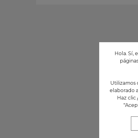
Hola. Sí, 
páginas
Utilizamos 
elaborado a
Haz clic
"Acep