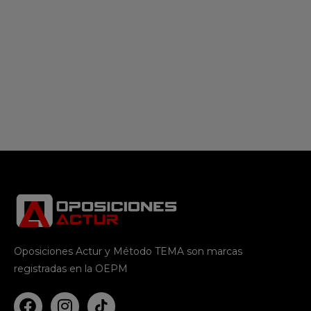
Oposiciones Actur y Método TEMA son marcas
registradas en la OEPM